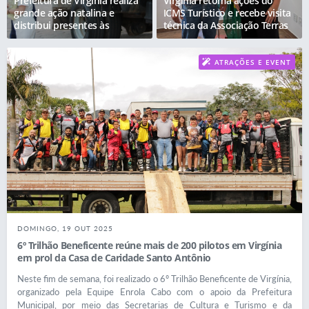
Prefeitura de Virgínia realiza
Virgínia retoma ações do
grande ação natalina e
ICMS Turístico e recebe visita
distribui presentes às
técnica da Associação Terras
crianças do município
Altas da Mantiqueira
ATRAÇÕES E EVENT
OS
DOMINGO, 19 OUT 2025
6º Trilhão Beneficente reúne mais de 200 pilotos em Virgínia
em prol da Casa de Caridade Santo Antônio
Neste fim de semana, foi realizado o 6º Trilhão Beneficente de Virgínia,
organizado pela Equipe Enrola Cabo com o apoio da Prefeitura
Municipal, por meio das Secretarias de Cultura e Turismo e da